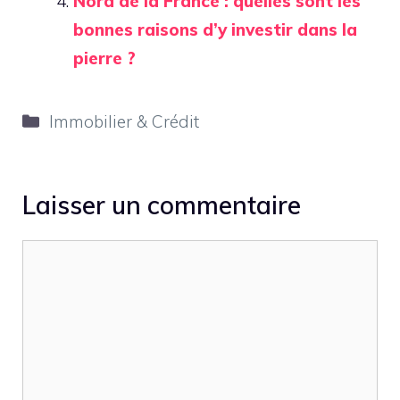
Nord de la France : quelles sont les
bonnes raisons d’y investir dans la
pierre ?
Catégories
Immobilier & Crédit
Laisser un commentaire
Commentaire