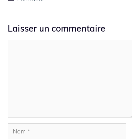
Laisser un commentaire
Commentaire
Nom