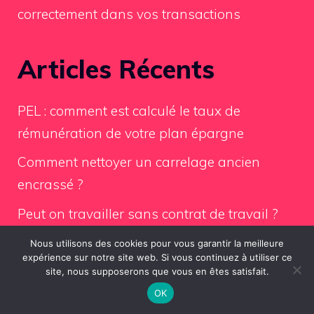
correctement dans vos transactions
Articles Récents
PEL : comment est calculé le taux de
rémunération de votre plan épargne
Comment nettoyer un carrelage ancien
encrassé ?
Peut on travailler sans contrat de travail ?
Combien de temps pour résilier un contrat
Nous utilisons des cookies pour vous garantir la meilleure
expérience sur notre site web. Si vous continuez à utiliser ce
assurance Multirisque Pro ?
site, nous supposerons que vous en êtes satisfait.
Comment ouvrir une porte de chambre
OK