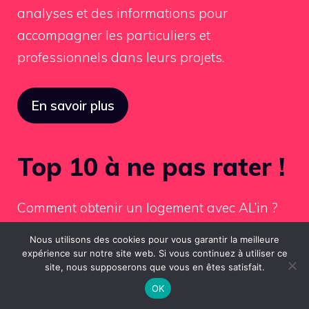
analyses et des informations pour
accompagner les particuliers et
professionnels dans leurs projets.
En savoir plus
Top 10 à ne pas rater !
Comment obtenir un logement avec AL’in ?
Crop formation : spécialisations agricoles et
Nous utilisons des cookies pour vous garantir la meilleure
expérience sur notre site web. Si vous continuez à utiliser ce
opportunités de carrière
site, nous supposerons que vous en êtes satisfait.
Global Management Challenge : préparer et
OK