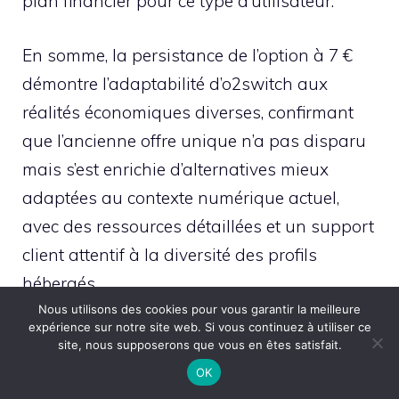
plan financier pour ce type d’utilisateur.
En somme, la persistance de l’option à 7 €
démontre l’adaptabilité d’o2switch aux
réalités économiques diverses, confirmant
que l’ancienne offre unique n’a pas disparu
mais s’est enrichie d’alternatives mieux
adaptées au contexte numérique actuel,
avec des ressources détaillées et un support
client attentif à la diversité des profils
hébergés.
Nous utilisons des cookies pour vous garantir la meilleure
expérience sur notre site web. Si vous continuez à utiliser ce
Publications Semblables :
site, nous supposerons que vous en êtes satisfait.
Diagnostic interne et externe d’une
OK
entreprise : clés pour un audit