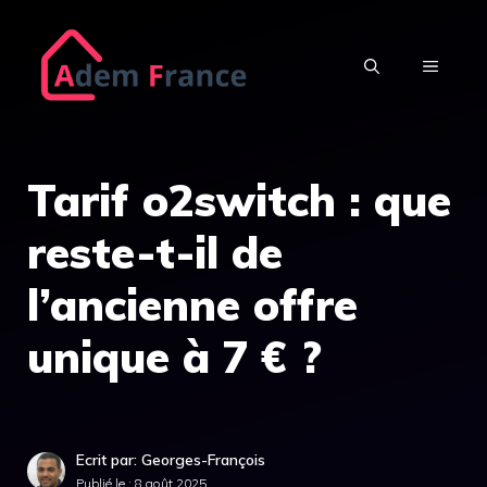
Aller
au
MENU
contenu
Tarif o2switch : que
reste-t-il de
l’ancienne offre
unique à 7 € ?
Ecrit par: Georges-François
Publié le :
8 août 2025