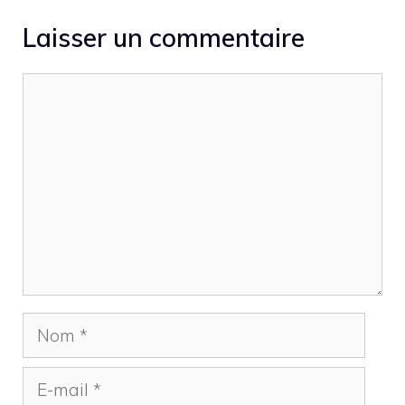
Laisser un commentaire
Commentaire
Nom
E-