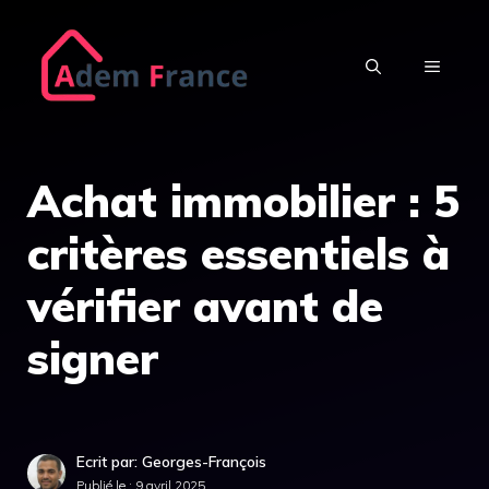
Aller
au
MENU
contenu
Achat immobilier : 5
critères essentiels à
vérifier avant de
signer
Ecrit par: Georges-François
Publié le :
9 avril 2025