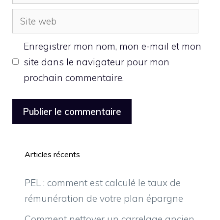
mail
Site
web
Enregistrer mon nom, mon e-mail et mon
site dans le navigateur pour mon
prochain commentaire.
Articles récents
PEL : comment est calculé le taux de
rémunération de votre plan épargne
Comment nettoyer un carrelage ancien