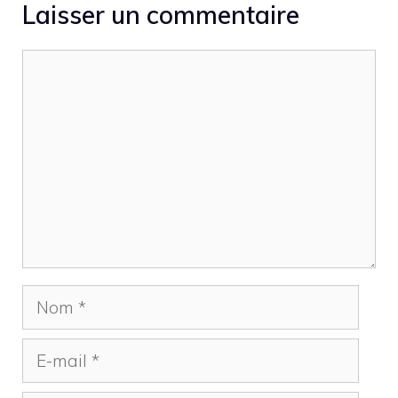
Laisser un commentaire
Commentaire
Nom
E-
mail