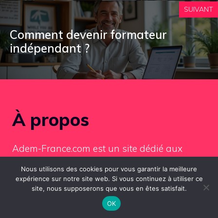
SUIVANT
Comment devenir formateur
indépendant ?
À propos
Adem-France.com est un site dédié aux
bonnes pratiques en entreprise, à
Nous utilisons des cookies pour vous garantir la meilleure
l'immobilier, l'investissement et le marché
expérience sur notre site web. Si vous continuez à utiliser ce
site, nous supposerons que vous en êtes satisfait.
locatif, offrant des conseils pratiques, des
OK
analyses et des informations pour