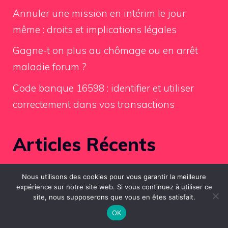
Annuler une mission en intérim le jour
même : droits et implications légales
Gagne-t on plus au chômage ou en arrêt
maladie forum ?
Code banque 16598 : identifier et utiliser
correctement dans vos transactions
Articles Récents
PEL : comment est calculé le taux de
Nous utilisons des cookies pour vous garantir la meilleure
expérience sur notre site web. Si vous continuez à utiliser ce
rémunération de votre plan épargne
site, nous supposerons que vous en êtes satisfait.
Comment nettoyer un carrelage ancien
OK