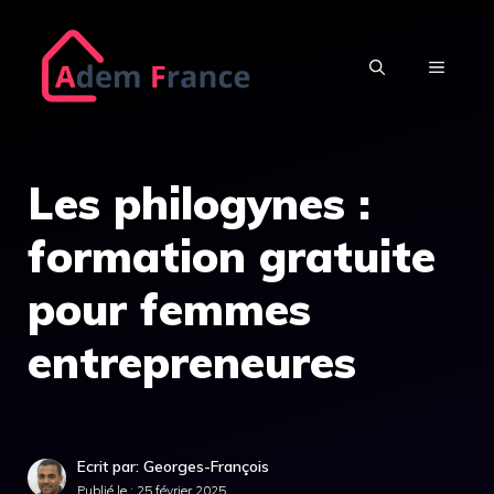
Aller
au
MENU
contenu
Les philogynes :
formation gratuite
pour femmes
entrepreneures
Ecrit par: Georges-François
Publié le :
25 février 2025